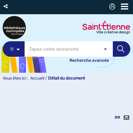
Recherche avancée
Vous êtes ici :
Accueil
/
Détail du document
Lien
per
En
(Nou
pa
fenê