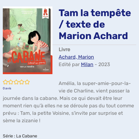
ma
Tam la tempête
/ texte de
Marion Achard
Livre
Achard, Marion
Edité par
Milan
- 2023
/5
Amélia, la super-amie-pour-la-
0
avis
vie de Charline, vient passer la
journée dans la cabane. Mais ce qui devait être leur
moment rien qu'à elles ne se déroule pas du tout comme
prévu : Tam, la petite Voisine, s'invite par surprise et
sème la zizanie !
Série
: La Cabane