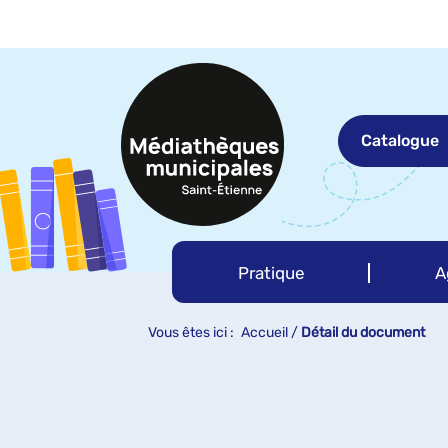
Aller
Aller
Aller
au
au
à
menu
contenu
la
recherche
Catalogue
Pratique
A
Vous êtes ici :
Accueil
/
Détail du document