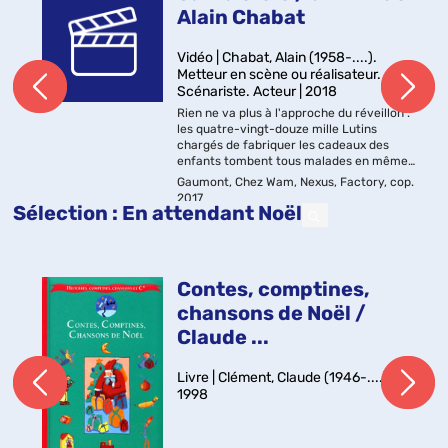
Alain Chabat
Vidéo | Chabat, Alain (1958-....).
Metteur en scène ou réalisateur.
Scénariste. Acteur | 2018
Rien ne va plus à l'approche du réveillon :
les quatre-vingt-douze mille Lutins
chargés de fabriquer les cadeaux des
enfants tombent tous malades en même
temps ! C'est un coup dur pour Santa
Gaumont, Chez Wam, Nexus, Factory, cop.
(Claus), plus connu sous le nom de Père...
2017
Sélection
: En attendant Noël
Notes
: Version originale française
Contes, comptines,
chansons de Noël /
Claude ...
Livre | Clément, Claude (1946-....) |
1998