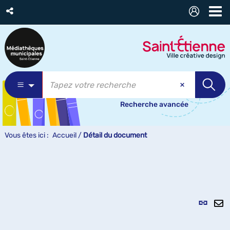
Recherche avancée
Vous êtes ici :
Accueil
/
Détail du document
Lien
per
En
(Nou
pa
fenê