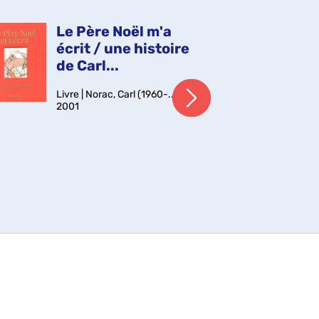
danseuse de tango et de son
amour de j...
Le Père Noël m'a
L'
écrit / une histoire
Lo
de Carl...
Vid
en 
Livre | Norac, Carl (1960-....) |
Imag
2001
et t
gara
parl
Père
Lemm
jeu
Anc
avec
201
Pend
Not
201