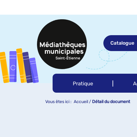
Aller
Aller
Aller
au
au
à
menu
contenu
la
recherche
Catalogue
Pratique
A
Vous êtes ici :
Accueil
/
Détail du document