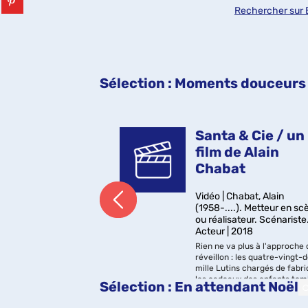
(Nouvelle
sur
Rechercher sur 
fenêtre)
pinterest
(Nouvelle
fenêtre)
Sélection
: Moments douceurs 
ufle du père
Santa & Cie / un
 texte et
film de Alain
atio...
Chabat
ra, Taro (1968-....) |
Vidéo | Chabat, Alain
(1958-....). Metteur en sc
ou réalisateur. Scénariste
ir de Noël, une petite
Acteur | 2018
e une moufle rouge...
 du père Noël. Elle
Rien ne va plus à l'approche 
 ville enneigée pour la
réveillon : les quatre-vingt-
ter. Un album doux
mille Lutins chargés de fabri
nuit de Noël Dans cet
les cadeaux des enfants to
Sélection
: En attendant Noël
retrouve tous les
tous malades en même temps
Gaumont, Chez Wam, Nexus,
C'est un coup dur pour Santa
Factory, cop. 2017