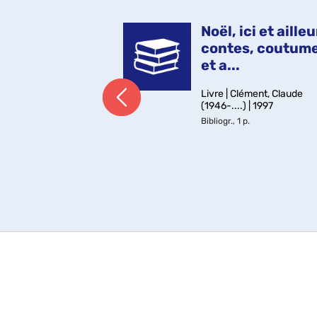
(Claus), plus connu sous le 
Notes
: Version originale
Père...
française
s, comptines,
Noël, ici et ailleu
ons de Noël /
contes, coutum
 ...
et a...
lément, Claude
Livre | Clément, Claude
) | 1998
(1946-....) | 1997
Bibliogr., 1 p.