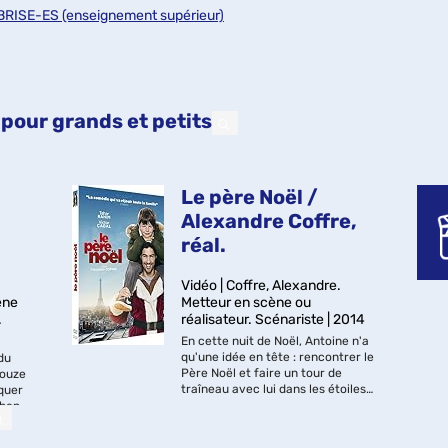
BRISE-ES (enseignement supérieur)
pour grands et petits
Le père Noël /
Alexandre Coffre,
réal.
Vidéo | Coffre, Alexandre.
ène
Metteur en scène ou
.
réalisateur. Scénariste | 2014
En cette nuit de Noël, Antoine n'a
qu'une idée en tête : rencontrer le
du
Père Noël et faire un tour de
douze
traîneau avec lui dans les étoiles.
quer
Alors quand celui-ci tombe
mbent
Quad Productions, M6 Films, Mars
comme par magie sur son balcon,
 !
Films, cop. 2014
il est trop émerveillé pour voir e...