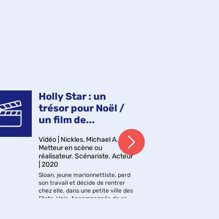
Holly Star : un
Le
trésor pour Noël /
di
un film de...
pa
Vidéo | Nickles, Michael A..
Vid
Metteur en scène ou
en 
réalisateur. Scénariste. Acteur
Lor
| 2020
traî
chut
Sloan, jeune marionnettiste, perd
Lors
son travail et décide de rentrer
viei
chez elle, dans une petite ville des
oubl
Etats-Unis. Accompagnée de sa
quel
meilleure amie obsédée par le
Marlboro Road Gang Productions,
de ..
paintball, de sa grand-mère
Monopol Film Company, cop. 2018