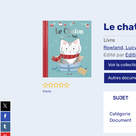
Le cha
Livre
Rowland, Luc
Edité par
Edit
Voir la collect
Autres documen
/5
0
avis
SUJET
Partager
sur
Catégorie
twitter
Partager
(Nouvelle
sur
Document
fenêtre)
facebook
Partager
(Nouvelle
sur
fenêtre)
tumblr
Partager