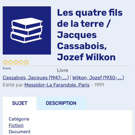
ma
Les quatre fils
de la terre /
Jacques
Cassabois,
Jozef Wilkon
/5
0
avis
Livre
Cassabois, Jacques (1947-....)
|
Wilkon, Jozef (1930-....)
Edité par
Messidor-La Farandole. Paris
- 1991
SUJET
DESCRIPTION
Catégorie
Fiction
Document