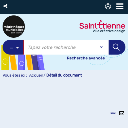
Recherche avancée
Vous êtes ici :
Accueil
/
Détail du document
Lien
per
En
(Nou
pa
fenê