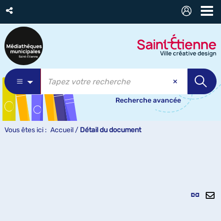
Recherche avancée
Vous êtes ici :
Accueil
/
Détail du document
Lien
per
En
(Nou
pa
fenê