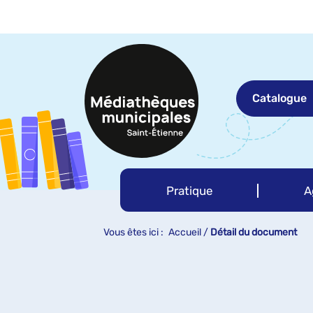
Aller
Aller
Aller
au
au
à
menu
contenu
la
recherche
Catalogue
Pratique
A
Vous êtes ici :
Accueil
/
Détail du document