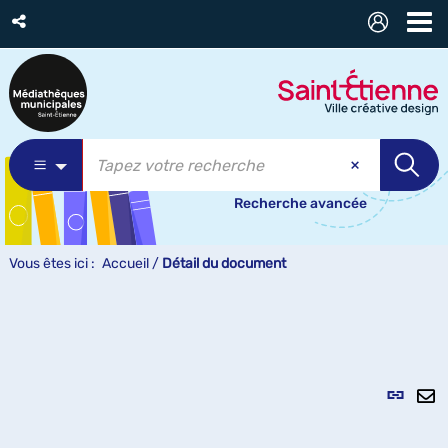
Recherche avancée
Vous êtes ici :
Accueil
/
Détail du document
Lien
per
En
(Nou
pa
fenê