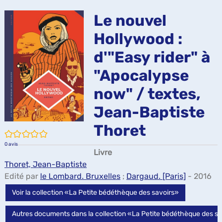
ma
Le nouvel
Hollywood :
d'"Easy rider" à
"Apocalypse
now" / textes,
Jean-Baptiste
Thoret
/5
0
avis
Livre
Thoret, Jean-Baptiste
Edité par
le Lombard. Bruxelles
;
Dargaud. [Paris]
- 2016
Voir la collection «La Petite bédéthèque des savoirs»
Autres documents dans la collection «La Petite bédéthèque des s