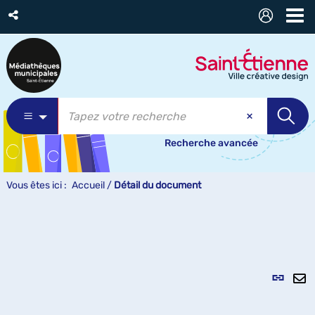
Recherche avancée
Vous êtes ici :
Accueil
/
Détail du document
Lien
per
En
(Nou
pa
fenê