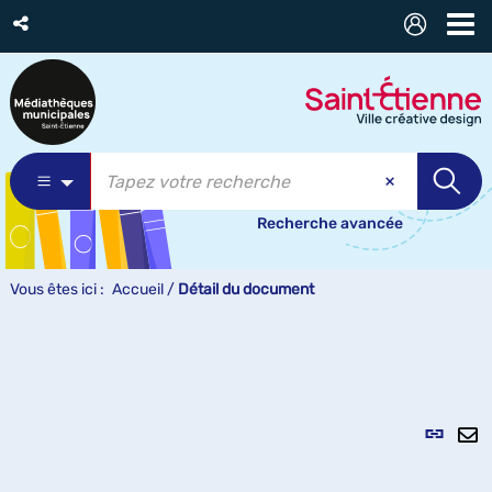
Recherche avancée
Vous êtes ici :
Accueil
/
Détail du document
Lien
per
En
(Nou
pa
fenê