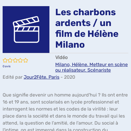
ma
Les charbons
ardents / un
film de Hélène
Milano
Vidéo
/5
Milano, Hélène. Metteur en scène
0
avis
ou réalisateur. Scénariste
Edité par
Jour2Fête. Paris
- 2020
Que signifie devenir un homme aujourd'hui ? Ils ont entre
16 et 19 ans, sont scolarisés en lycée professionnel et
interrogent les normes et les codes de la virilité : leur
place dans la société et dans le monde du travail qui les
attend, la question de l'amitié, de l'amour. Du social à
l'intime, on est immergé dans la construction du