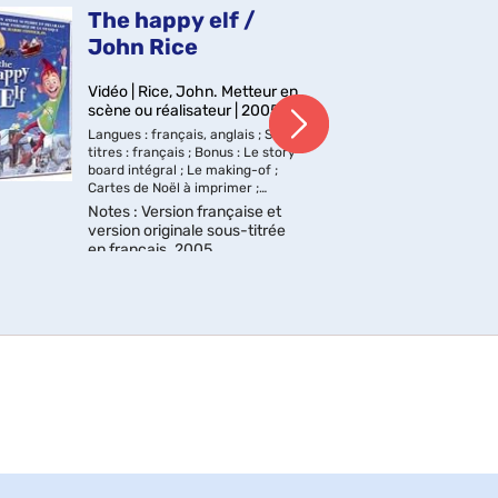
The happy elf /
Le
John Rice
l'
de
Vidéo | Rice, John. Metteur en
scène ou réalisateur | 2005
Livr
Langues : français, anglais ; Sous-
201
titres : français ; Bonus : Le story-
Sér
board intégral ; Le making-of ;
Cartes de Noël à imprimer ;
Coloriages à imprimer.
Notes
: Version française et
version originale sous-titrée
en français. 2005