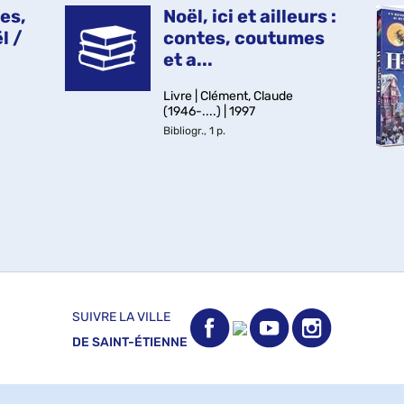
es,
Noël, ici et ailleurs :
l /
contes, coutumes
et a...
Livre | Clément, Claude
(1946-....) | 1997
Bibliogr., 1 p.
SUIVRE LA VILLE
DE SAINT-ÉTIENNE