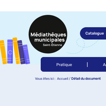
Aller
Aller
Aller
au
au
à
menu
contenu
la
recherche
Catalogue
Pratique
A
Vous êtes ici :
Accueil
/
Détail du document