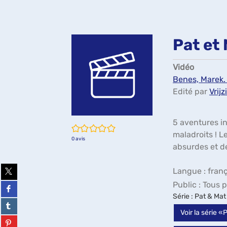
Pat et 
Vidéo
Benes, Marek. 
Edité par
Vrij
5 aventures in
/5
maladroits ! L
0
avis
absurdes et de 
Partager
Langue : franç
sur
Public :
Tous p
twitter
Partager
(Nouvelle
sur
Série
: Pat & Mat
fenêtre)
facebook
Partager
(Nouvelle
sur
Voir la série 
fenêtre)
tumblr
Partager