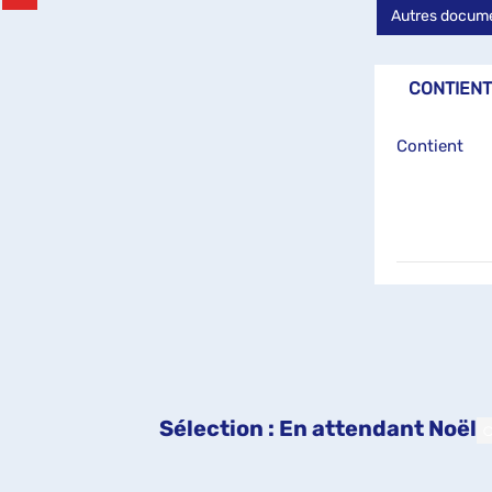
(Nouvelle
sur
Autres docume
fenêtre)
pinterest
(Nouvelle
fenêtre)
CONTIENT
Contient
Sélection
: En attendant Noël