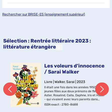
Rechercher sur BRISE-ES (enseignement supérieur)
Sélection
: Rentrée littéraire 2023 :
littérature étrangère
Les voleurs d'innocence
/ Sarai Walker
Livre | Walker, Sarai | 2023
Il était une fois dans les années 1950 six
jeunes filles aux doux prénoms de fleurs -
Aster, Rosalind, Calla, Daphne, Iris et Hazel
- qui vivaient avec leurs parents dans
l'opulence d'une grande bâtisse
ISSN exact : 2780-8688
victorienne. Mais ceci n'es...