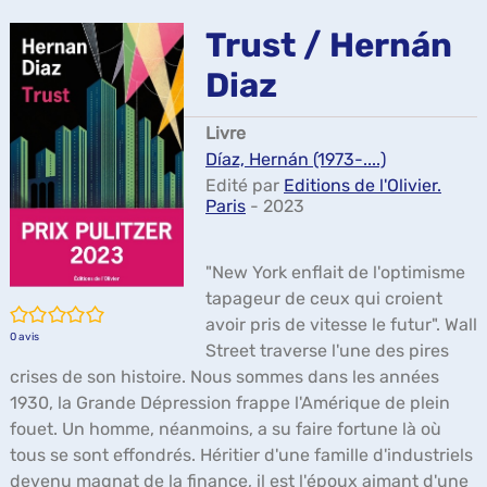
ma
Trust / Hernán
Diaz
Livre
Díaz, Hernán (1973-....)
Edité par
Editions de l'Olivier.
Paris
- 2023
"New York enflait de l'optimisme
tapageur de ceux qui croient
/5
avoir pris de vitesse le futur". Wall
0
avis
Street traverse l'une des pires
crises de son histoire. Nous sommes dans les années
1930, la Grande Dépression frappe l'Amérique de plein
fouet. Un homme, néanmoins, a su faire fortune là où
tous se sont effondrés. Héritier d'une famille d'industriels
devenu magnat de la finance, il est l'époux aimant d'une