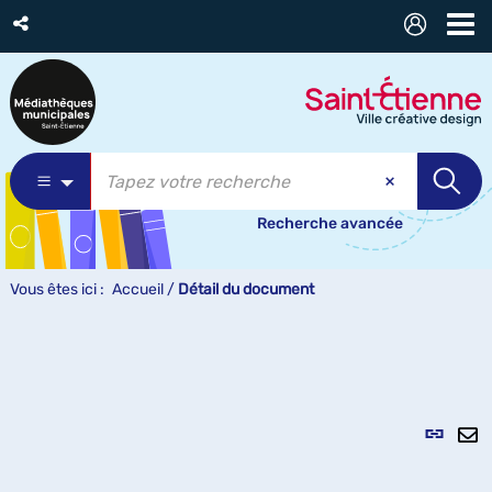
Recherche avancée
Vous êtes ici :
Accueil
/
Détail du document
Lien
per
En
(Nou
pa
fenê