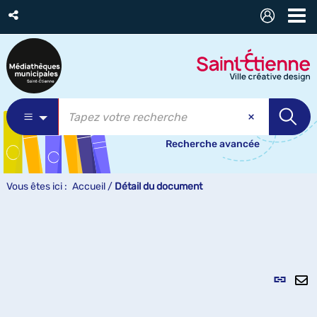
Recherche avancée
Vous êtes ici :
Accueil
/
Détail du document
Lien
per
En
(Nou
pa
fenê