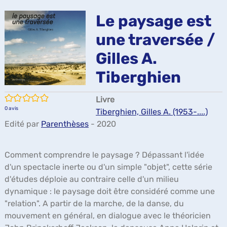
ma
Le paysage est
une traversée /
Gilles A.
Tiberghien
/5
Livre
0
avis
Tiberghien, Gilles A. (1953-....)
Edité par
Parenthèses
- 2020
Comment comprendre le paysage ? Dépassant l'idée
d'un spectacle inerte ou d'un simple "objet", cette série
d'études déploie au contraire celle d'un milieu
dynamique : le paysage doit être considéré comme une
"relation". A partir de la marche, de la danse, du
mouvement en général, en dialogue avec le théoricien