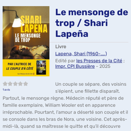
ma
Le mensonge de
trop / Shari
Lapeña
Livre
Lapena, Shari (1960-....)
Edité par
les Presses de la Cité
;
Impr. CPI Bussière
- 2025
5/5
Un couple se sépare, des voisins
1
avis
s'épient, une fillette disparaît.
Partout, le mensonge règne. Médecin réputé et père de
famille exemplaire, William Wooler est en apparence
irréprochable. Pourtant, l'amour a déserté son couple et il
se console dans les bras de Nora, une voisine. Cet après-
midi-là, quand sa maîtresse le quitte et qu'il découvre