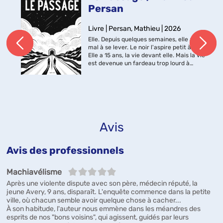
Persan
Livre | Persan, Mathieu | 2026
Elle. Depuis quelques semaines, elle a du
mal à se lever. Le noir l'aspire petit à petit.
Elle a 15 ans, la vie devant elle. Mais la vie
est devenue un fardeau trop lourd à
porter. Lui. C'est son père. Au début, il a
mis ça sur le...
Avis
Avis des professionnels
5/5
Machiavélisme
Après une violente dispute avec son père, médecin réputé, la
jeune Avery, 9 ans, disparaît. L'enquête commence dans la petite
ville, où chacun semble avoir quelque chose à cacher...
À son habitude, l'auteur nous emmène dans les méandres des
esprits de nos "bons voisins", qui agissent, guidés par leurs