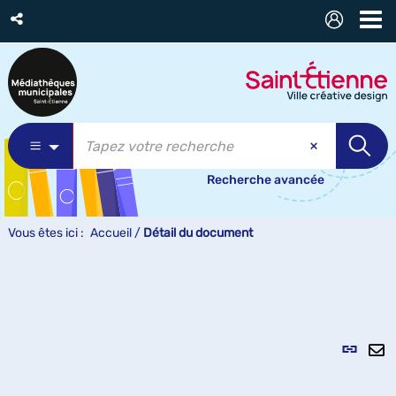
Recherche avancée
Vous êtes ici :
Accueil
/
Détail du document
Lien
per
En
(Nou
pa
fenê