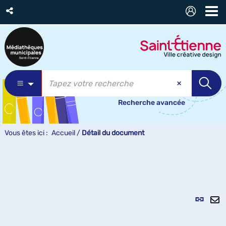
Recherche avancée
Vous êtes ici :
Accueil
/
Détail du document
Lien
per
En
(Nou
pa
fenê