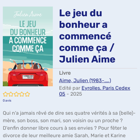
ma
Le jeu du
bonheur a
commencé
comme ça /
Julien Aime
Livre
Aime, Julien (1983-....)
Edité par
Eyrolles. Paris Cedex
/5
05
- 2025
0
avis
Qui n'a jamais rêvé de dire ses quatre vérités à sa (belle)-
mère, son boss, son mari, son voisin ou un proche ?
D'enfin donner libre cours à ses envies ? Pour fêter le
divorce de leur meilleure amie Sarah, Marie et Karine