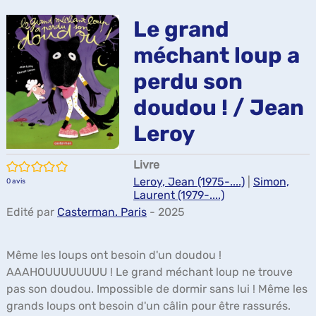
ma
Le grand
méchant loup a
perdu son
doudou ! / Jean
Leroy
Livre
/5
Leroy, Jean (1975-....)
|
Simon,
0
avis
Laurent (1979-....)
Edité par
Casterman. Paris
- 2025
Même les loups ont besoin d'un doudou !
AAAHOUUUUUUUU ! Le grand méchant loup ne trouve
pas son doudou. Impossible de dormir sans lui ! Même les
grands loups ont besoin d'un câlin pour être rassurés.