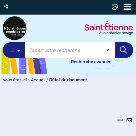
Recherche avancée
Vous êtes ici :
Accueil
/
Détail du document
Lien
per
En
(Nou
pa
fenê