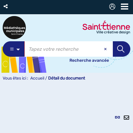
Recherche avancée
Vous êtes ici :
Accueil
/
Détail du document
Lien
per
En
(Nou
pa
fenê