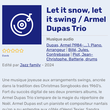
ma
Let it snow, let
it swing / Armel
Dupas Trio
Musique audio
Dupas, Armel (1984-....). Piano.
Arrangeur
|
Billé, Jules.
/5
Contrebasse
|
Piot, Jean-
0
avis
Christophe. Batterie, drums
Edité par
Jazz family
- 2024
Une musique joyeuse aux arrangements swings, ancrée
dans la tradition des Christmas Songbooks des 1960's.
Fort du succès digital de ses deux premiers albums, le
Armel Dupas Trio s'empare de la magie du répertoire de
Noël. Armel Dupas est un pianiste et compositeur nantais
qu'on a pu entendre aux côtés d'Henri Texier, Sandra