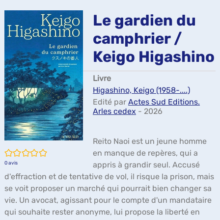
ma
Le gardien du
camphrier /
Keigo Higashino
Livre
Higashino, Keigo (1958-....)
Edité par
Actes Sud Editions.
Arles cedex
- 2026
Reito Naoi est un jeune homme
/5
en manque de repères, qui a
0
avis
appris à grandir seul. Accusé
d'effraction et de tentative de vol, il risque la prison, mais
se voit proposer un marché qui pourrait bien changer sa
vie. Un avocat, agissant pour le compte d'un mandataire
qui souhaite rester anonyme, lui propose la liberté en