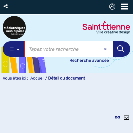
Recherche avancée
Vous êtes ici :
Accueil
/
Détail du document
Lien
per
En
(Nou
pa
fenê