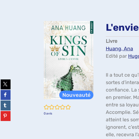
L'envi
Livre
Huang, Ana
Edité par
Hugo
Il a tout ce qu
Partager
sortes d'inter
sur
confiance. La s
twitter
Partager
en premier. Ma
(Nouvelle
sur
fenêtre)
facebook
Partager
entre sa loyaut
/5
(Nouvelle
sur
Accomplie. Sé
fenêtre)
tumblr
Partager
0
avis
(Nouvelle
sur
atteint les so
fenêtre)
pinterest
ignorent, c'es
(Nouvelle
elle, recevra 
fenêtre)