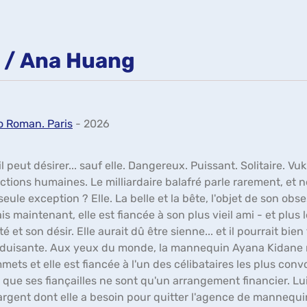
e / Ana Huang
 Roman. Paris
- 2026
'il peut désirer... sauf elle. Dangereux. Puissant. Solitaire. 
actions humaines. Le milliardaire balafré parle rarement, et n
eule exception ? Elle. La belle et la bête, l'objet de son obsess
is maintenant, elle est fiancée à son plus vieil ami - et plus 
é et son désir. Elle aurait dû être sienne... et il pourrait bien
duisante. Aux yeux du monde, la mannequin Ayana Kidane mè
mmets et elle est fiancée à l'un des célibataires les plus con
t que ses fiançailles ne sont qu'un arrangement financier. Lui
l'argent dont elle a besoin pour quitter l'agence de mannequin