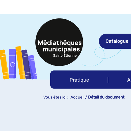
Aller
Aller
Aller
au
au
à
menu
contenu
la
recherche
Catalogue
Pratique
A
Vous êtes ici :
Accueil
/
Détail du document