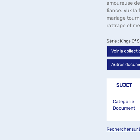
amoureuse deva
fiancé. Vuk la 
mariage tourne 
rattrape et me
Série
: Kings Of Si
Voir la colle
Autres docume
SUJET
Catégorie
Document
Rechercher sur 