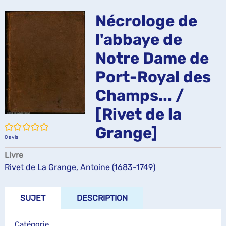
ma
Nécrologe de
l'abbaye de
Notre Dame de
Port-Royal des
Champs... /
[Rivet de la
/5
Grange]
0
avis
Livre
Rivet de La Grange, Antoine (1683-1749)
SUJET
DESCRIPTION
Catégorie