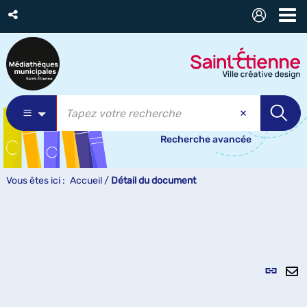
Recherche avancée
Vous êtes ici :
Accueil
/
Détail du document
Lien
per
En
(Nou
pa
fenê