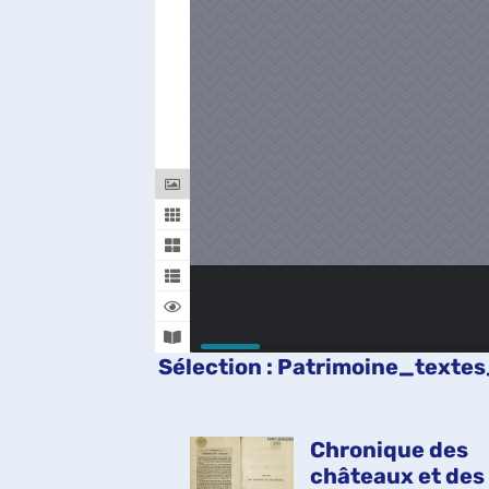
Sélection
: Patrimoine_texte
rée : où par
Chronique des
urs histoires,
châteaux et des