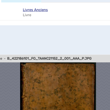
Livres Anciens
Livre
ée
-
B_422186101_FO_TAANC21152_2_001_AAA_P.JPG