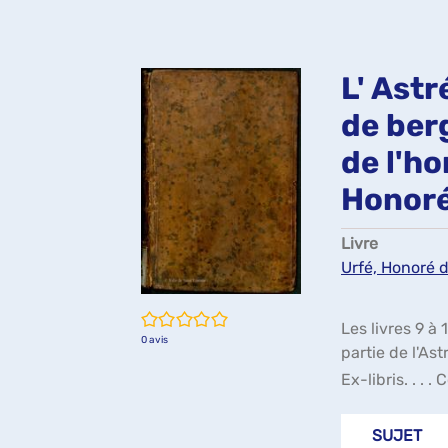
L' Astr
de berg
de l'ho
Honoré 
Livre
Urfé, Honoré d
/5
Les livres 9 à
0
avis
partie de l'Ast
Ex-libris. . . .
SUJET