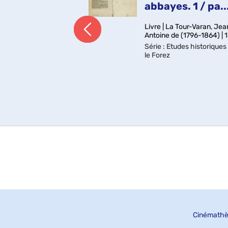
.
abbayes. 1 / pa..
fé, Honoré d' (1567-
Livre | La Tour-Varan, Jea
Antoine de (1796-1864) | 
Série
: Etudes historiques
emiers livres ; En
naires : Au roy ;
le Forez
 la bergère Astrée.
de titre, il est indiqué
u roy tres-chrestien
rand"
Cinémathè