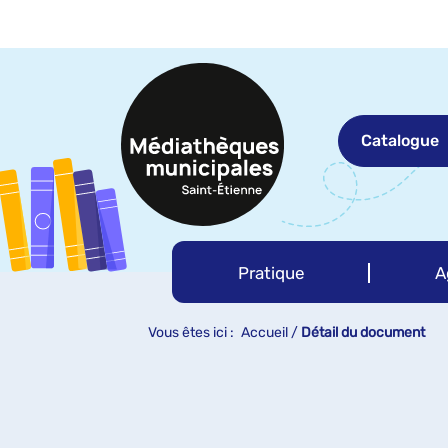
Aller
Aller
Aller
au
au
à
menu
contenu
la
recherche
Catalogue
Pratique
A
Vous êtes ici :
Accueil
/
Détail du document