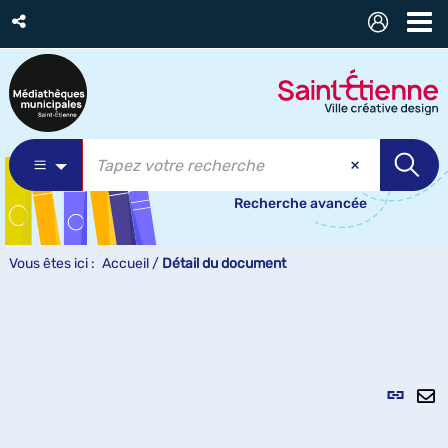
Recherche avancée
Vous êtes ici :
Accueil
/
Détail du document
Lien
per
En
(Nou
pa
fenê