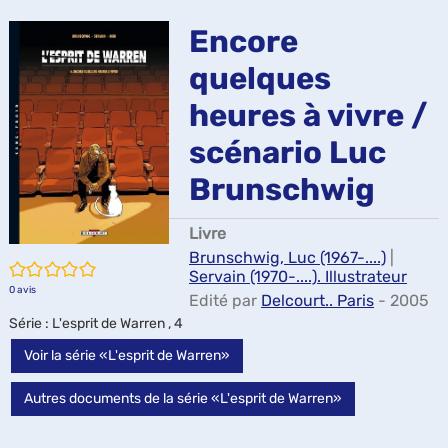
ma
Encore
quelques
heures à vivre /
scénario Luc
Brunschwig
Livre
Brunschwig, Luc (1967-....)
|
/5
Servain (1970-....). Illustrateur
0
avis
Edité par
Delcourt.. Paris
- 2005
Série
: L'esprit de Warren , 4
Voir la série «L'esprit de Warren»
Autres documents de la série «L'esprit de Warren»