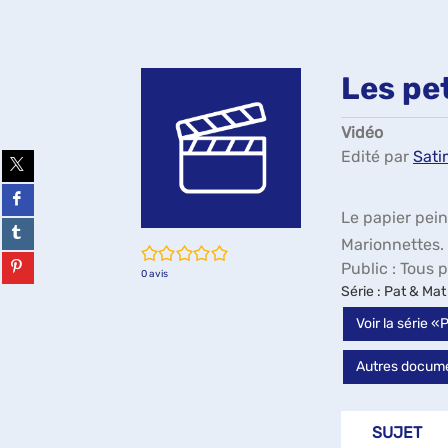
Les pet
Vidéo
Edité par
Satim
Partager
sur
twitter
Partager
(Nouvelle
sur
Le papier peint
fenêtre)
facebook
Partager
(Nouvelle
sur
Marionnettes. . 
/5
fenêtre)
tumblr
Partager
Public :
Tous p
(Nouvelle
sur
0
avis
Série
: Pat & Mat
fenêtre)
pinterest
(Nouvelle
Voir la série 
fenêtre)
Autres docume
SUJET