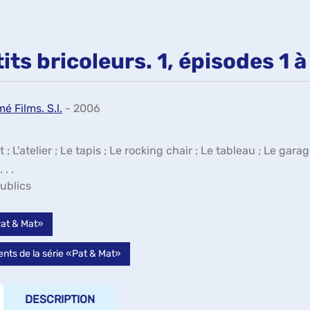
its bricoleurs. 1, épisodes 1 à
é Films. S.l.
- 2006
 ; L'atelier ; Le tapis ; Le rocking chair ; Le tableau ; Le gara
. .
ublics
«Pat & Mat»
nts de la série «Pat & Mat»
DESCRIPTION