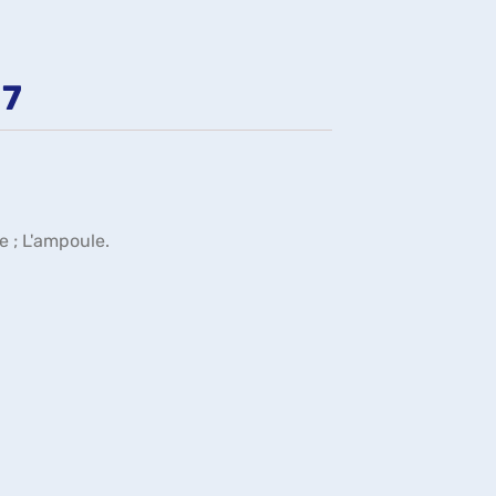
fenêtre)
 7
ge ; L'ampoule.