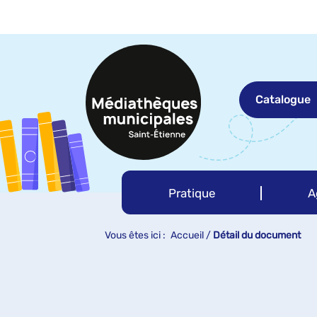
Aller
Aller
Aller
au
au
à
menu
contenu
la
recherche
Catalogue
Pratique
A
Vous êtes ici :
Accueil
/
Détail du document