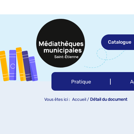
Aller
Aller
Aller
au
au
à
menu
contenu
la
recherche
Catalogue
Pratique
A
Vous êtes ici :
Accueil
/
Détail du document