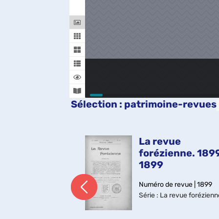
Sélection
: patrimoine-revues
vue
La revue
ienne
forézienne. 1899
rée. 1906-3,
1899
...
Numéro de revue | 1899
Série
: La revue forézienn
 revue | 1906
 revue forézienne