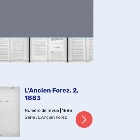
L'Ancien Forez. 2,
L'
1883
1
Numéro de revue | 1883
Num
Série
: L'Ancien Forez
Sér