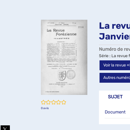
La revu
Janvie
Numéro de re
Série
: La revue f
Voir la revue 
Autres numéros
SUJET
/5
0
avis
Document
Partager