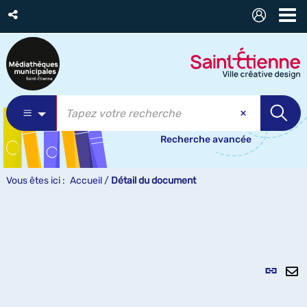
Recherche avancée
Vous êtes ici :
Accueil
/
Détail du document
Lien
per
En
(Nou
pa
fenê