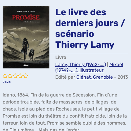
ma
Le livre des
derniers jours /
scénario
Thierry Lamy
Livre
Lamy, Thierry (1962-....)
|
Mikaël
(1974?-....). Illustrateur
/5
Edité par
Glénat. Grenoble
- 2013
0
avis
Idaho, 1864. Fin de la guerre de Sécession. Fin d'une
période troublée, faite de massacres, de pillages, de
chaos. Isolé au pied des Rocheuses, le petit village de
Promise est loin du théâtre du conflit fratricide, loin de la
terreur, loin de tout. Promise semble oublié des hommes,
de Dieu même... Mais pas de l'enfer...