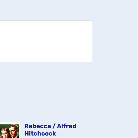
Rebecca / Alfred
El
Hitchcock
de