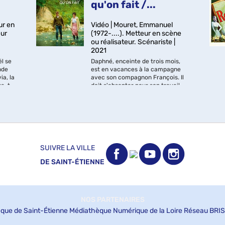
qu'on fait /...
ur en
Vidéo | Mouret, Emmanuel
eur
(1972-....). Metteur en scène
ou réalisateur. Scénariste |
2021
l se
Daphné, enceinte de trois mois,
nde
est en vacances à la campagne
ia, la
avec son compagnon François. Il
va-t-
doit s'absenter pour son travail et
ir sa
elle se retrouve seule pour
ne,
César du meilleur second rôle
e
accueillir Maxime, son cousin
 de
féminin 2021
,
qu'elle n'avait jamais rencontré.
19
Pendant ...
SUIVRE LA VILLE
DE SAINT-ÉTIENNE
NOS PARTENAIRES
que de Saint-Étienne
Médiathèque Numérique de la Loire
Réseau BRIS