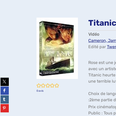
Titani
Vidéo
Cameron, James
Edité par
Twen
Rose est une j
avec un artiste
Titanic heurte
Partager
une terrible lu
sur
/5
twitter
Partager
0
avis
(Nouvelle
sur
Choix de langue
fenêtre)
facebook
Partager
:2ème partie du
(Nouvelle
sur
fenêtre)
tumblr
Partager
Prix cinématog
(Nouvelle
sur
Public :
Tous p
fenêtre)
pinterest