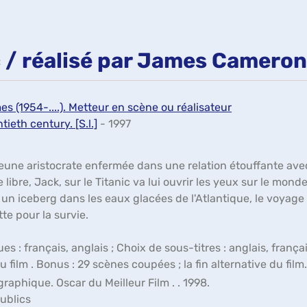
c / réalisé par James Cameron
 (1954-....). Metteur en scène ou réalisateur
tieth century. [S.l.]
- 1997
eune aristocrate enfermée dans une relation étouffante ave
 libre, Jack, sur le Titanic va lui ouvrir les yeux sur le mond
 un iceberg dans les eaux glacées de l'Atlantique, le voyag
tte pour la survie.
s : français, anglais ; Choix de sous-titres : anglais, français
 film . Bonus : 29 scènes coupées ; la fin alternative du film.
raphique. Oscar du Meilleur Film . . 1998.
ublics