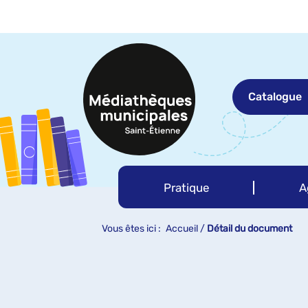
Aller
Aller
Aller
au
au
à
menu
contenu
la
recherche
Catalogue
Pratique
A
Vous êtes ici :
Accueil
/
Détail du document