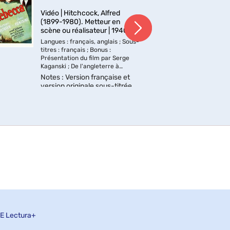
Vidéo | Hitchcock, Alfred
Vid
(1899-1980). Metteur en
196
scène ou réalisateur | 1940
réal
Langues : français, anglais ; Sous-
Ter
titres : français ; Bonus :
Kerr
Présentation du film par Serge
cha
Kaganski ; De l'angleterre à
d'un
Hollywood par Serge Kaganski ;
elle
Notes
: Version française et
Rem
Filmographie sélective d'Alfred
cou
version originale sous-titrée
Hitchcock.
d'or
en français. 1940
irré
E
Lectura+