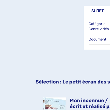
(Nouvelle
fenêtre)
SUJET
Catégorie
Genre vidéo
Document
Sélection
: Le petit écran des
ique d'une
Mon inconnue /
n passagère /
écrit et réalisé 