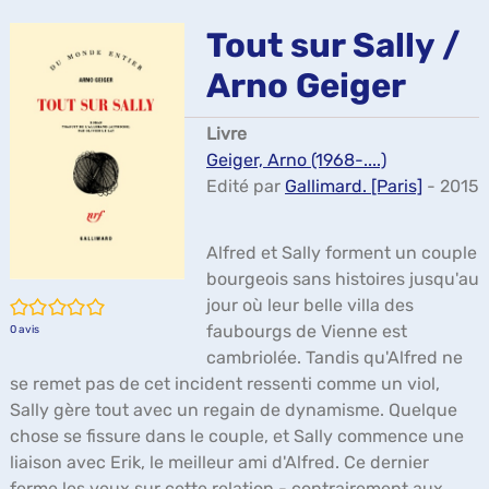
ma
Tout sur Sally /
Arno Geiger
Livre
Geiger, Arno (1968-....)
Edité par
Gallimard. [Paris]
- 2015
Alfred et Sally forment un couple
bourgeois sans histoires jusqu'au
/5
jour où leur belle villa des
faubourgs de Vienne est
0
avis
cambriolée. Tandis qu'Alfred ne
se remet pas de cet incident ressenti comme un viol,
Sally gère tout avec un regain de dynamisme. Quelque
chose se fissure dans le couple, et Sally commence une
liaison avec Erik, le meilleur ami d'Alfred. Ce dernier
ferme les yeux sur cette relation - contrairement aux