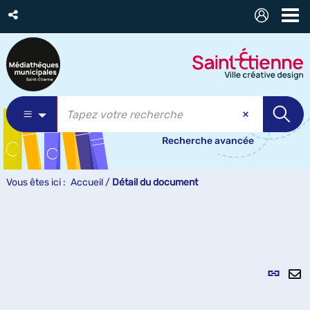
Recherche avancée
Vous êtes ici :
Accueil
/
Détail du document
Lien
per
En
(Nou
pa
fenê