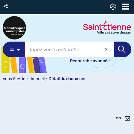
Recherche avancée
Vous êtes ici :
Accueil
/
Détail du document
Lien
per
En
(Nou
pa
fenê