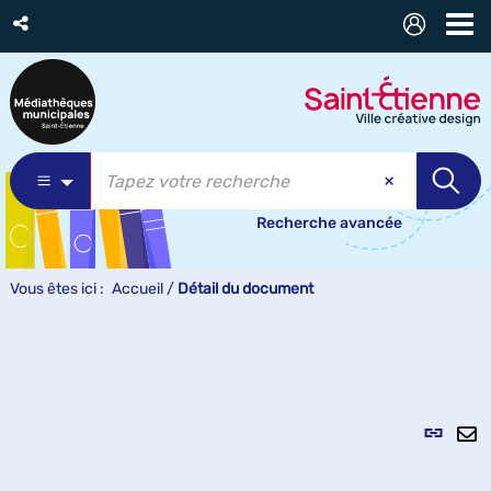
Recherche avancée
Vous êtes ici :
Accueil
/
Détail du document
Lien
per
En
(Nou
pa
fenê