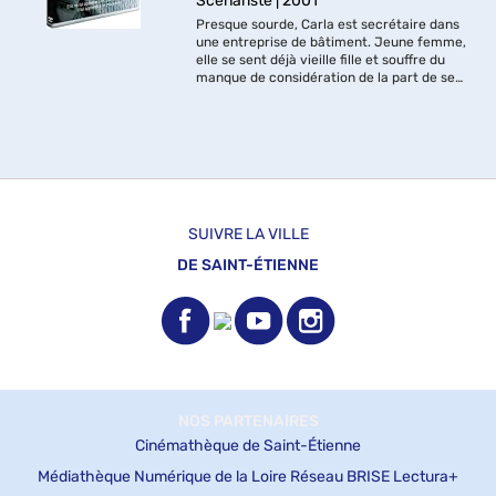
Scénariste | 2001
Presque sourde, Carla est secrétaire dans
une entreprise de bâtiment. Jeune femme,
elle se sent déjà vieille fille et souffre du
manque de considération de la part de ses
employeurs et collègues. Un jour, elle
César du meilleur scénario, de la meilleure
reçoit un stagiaire,...
actrice (Emmanuelle Devos) et du meilleur
son, France, 2002
SUIVRE LA VILLE
DE SAINT-ÉTIENNE
NOS PARTENAIRES
Cinémathèque de Saint-Étienne
Médiathèque Numérique de la Loire
Réseau BRISE
Lectura+