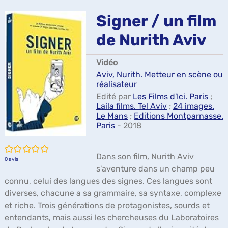
ma
Signer / un film
de Nurith Aviv
Vidéo
Aviv, Nurith. Metteur en scène ou
réalisateur
Edité par
Les Films d'Ici. Paris
;
Laila films. Tel Aviv
;
24 images.
Le Mans
;
Editions Montparnasse.
Paris
- 2018
/5
Dans son film, Nurith Aviv
0
avis
s'aventure dans un champ peu
connu, celui des langues des signes. Ces langues sont
diverses, chacune a sa grammaire, sa syntaxe, complexe
et riche. Trois générations de protagonistes, sourds et
entendants, mais aussi les chercheuses du Laboratoires