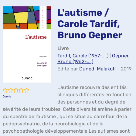
ma
L'autisme /
Carole Tardif,
Bruno Gepner
Livre
Tardif, Carole (1967-....)
|
Gepner,
Bruno (1962-....)
Edité par
Dunod. Malakoff
- 2019
L'autisme recouvre des entités
/5
cliniques différentes en fonction
0
avis
des personnes et du degré de
sévérité de leurs troubles. Cette diversité amène à parler
du spectre de l'autisme , qui se situe au carrefour de la
pédopsychiatrie, de la neurobiologie et de la
psychopathologie développementale.Les autismes sont