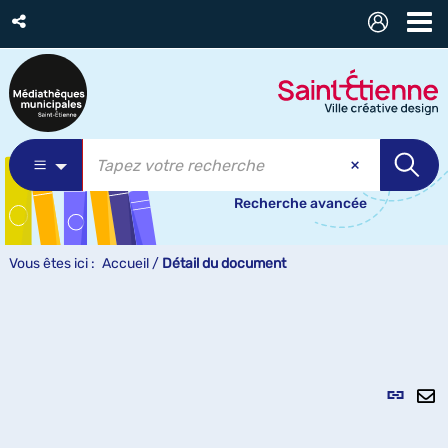
Recherche avancée
Vous êtes ici :
Accueil
/
Détail du document
Lien
per
En
(Nou
pa
fenê