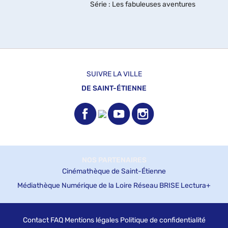
ton prénom : un vrai soleil". Aurore. C'est
Série
: Les fabuleuses aventures
moi ! " ; Autiste, Auror...
d'Aurore , Tome 1
SUIVRE LA VILLE
DE SAINT-ÉTIENNE
NOS PARTENAIRES
Cinémathèque de Saint-Étienne
Médiathèque Numérique de la Loire
Réseau BRISE
Lectura+
Contact
FAQ
Mentions légales
Politique de confidentialité