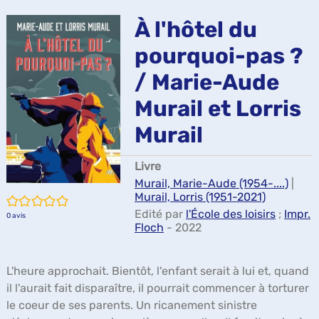
ma
À l'hôtel du
pourquoi-pas ?
/ Marie-Aude
Murail et Lorris
Murail
Livre
Murail, Marie-Aude (1954-....)
|
Murail, Lorris (1951-2021)
/5
Edité par
l'École des loisirs
;
Impr.
0
avis
Floch
- 2022
L'heure approchait. Bientôt, l'enfant serait à lui et, quand
il l'aurait fait disparaître, il pourrait commencer à torturer
le coeur de ses parents. Un ricanement sinistre