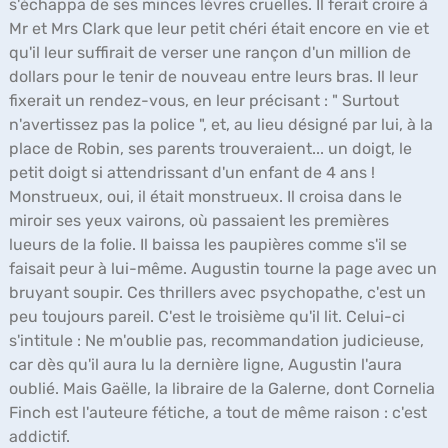
s'échappa de ses minces lèvres cruelles. Il ferait croire à
Mr et Mrs Clark que leur petit chéri était encore en vie et
qu'il leur suffirait de verser une rançon d'un million de
dollars pour le tenir de nouveau entre leurs bras. Il leur
fixerait un rendez-vous, en leur précisant : " Surtout
n'avertissez pas la police ", et, au lieu désigné par lui, à la
place de Robin, ses parents trouveraient... un doigt, le
petit doigt si attendrissant d'un enfant de 4 ans !
Monstrueux, oui, il était monstrueux. Il croisa dans le
miroir ses yeux vairons, où passaient les premières
lueurs de la folie. Il baissa les paupières comme s'il se
faisait peur à lui-même. Augustin tourne la page avec un
bruyant soupir. Ces thrillers avec psychopathe, c'est un
peu toujours pareil. C'est le troisième qu'il lit. Celui-ci
s'intitule : Ne m'oublie pas, recommandation judicieuse,
car dès qu'il aura lu la dernière ligne, Augustin l'aura
oublié. Mais Gaëlle, la libraire de la Galerne, dont Cornelia
Finch est l'auteure fétiche, a tout de même raison : c'est
addictif.