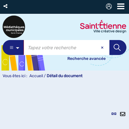
Recherche avancée
Vous êtes ici :
Accueil
/
Détail du document
Lien
per
En
(Nou
pa
fenê