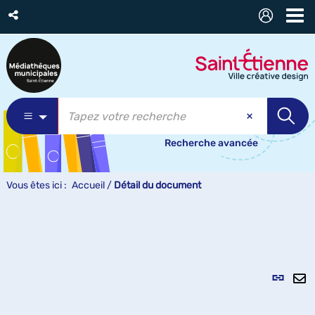
Recherche avancée
Vous êtes ici :
Accueil
/
Détail du document
Lien
per
En
(Nou
pa
fenê