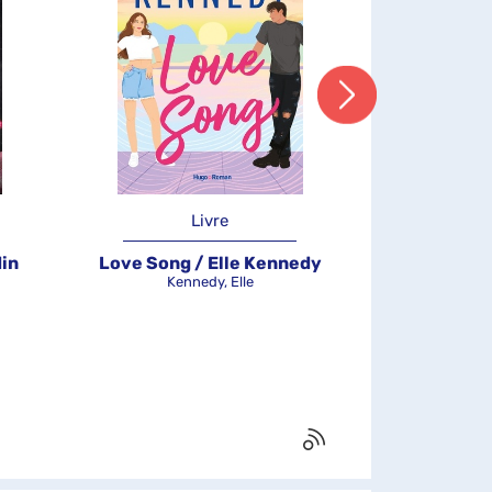
Livre
in
Love Song / Elle Kennedy
It Happened 
Kennedy, Elle
Wo