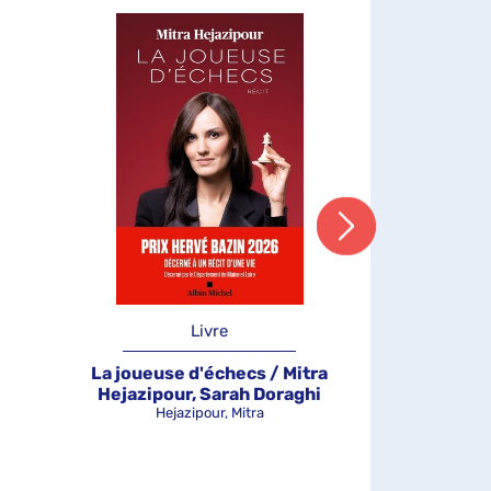
Livre
La joueuse d'échecs / Mitra
Trouver m
Hejazipour, Sarah Doraghi
Yo
Hejazipour, Mitra
Yous