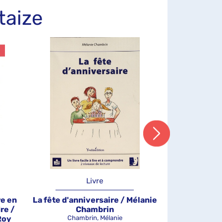
taize
Livre
re en
La fête d'anniversaire / Mélanie
Le voyage à
re /
Chambrin
Wout
Roy
Chambrin, Mélanie