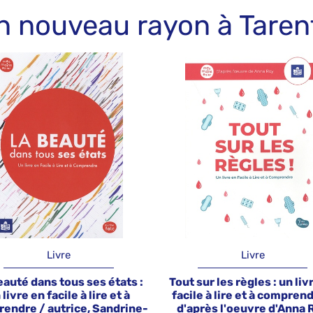
un nouveau rayon à Taren
Livre
Livre
eauté dans tous ses états :
Tout sur les règles : un liv
 livre en facile à lire et à
facile à lire et à comprend
endre / autrice, Sandrine-
d'après l'oeuvre d'Anna 