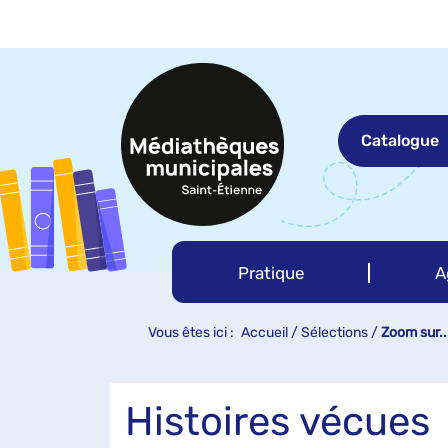
Aller
Aller
Aller
au
au
à
menu
contenu
la
recherche
Catalogue
Pratique
A
Vous êtes ici :
Accueil
/
Sélections
/
Zoom sur..
Histoires vécues