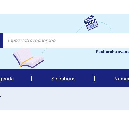
Recherche avan
genda
Sélections
Numér
.