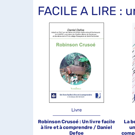
FACILE A LIRE : 
Livre
Robinson Crusoé : Un livre facile
La b
à lire et à comprendre / Daniel
un
Defoe
compr