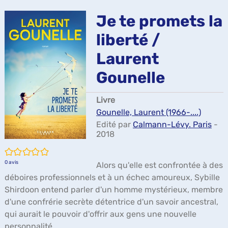
ma
Je te promets la
liberté /
Laurent
Gounelle
Livre
Gounelle, Laurent (1966-....)
Edité par
Calmann-Lévy. Paris
-
2018
/5
0
avis
Alors qu'elle est confrontée à des
déboires professionnels et à un échec amoureux, Sybille
Shirdoon entend parler d'un homme mystérieux, membre
d'une confrérie secrète détentrice d'un savoir ancestral,
qui aurait le pouvoir d'offrir aux gens une nouvelle
personnalité.