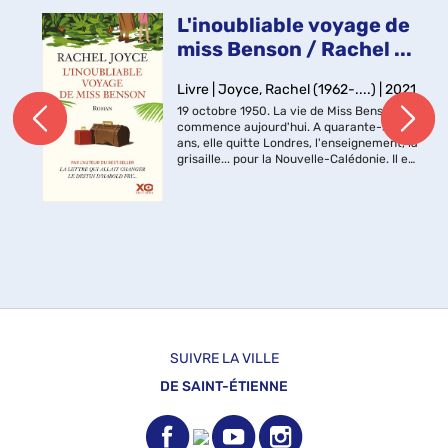
L'inoubliable voyage de
miss Benson / Rachel ...
Livre | Joyce, Rachel (1962-....) | 2021
19 octobre 1950. La vie de Miss Benson
commence aujourd'hui. A quarante-six
ans, elle quitte Londres, l'enseignement, la
grisaille... pour la Nouvelle-Calédonie. Il est
temps pour la célibataire endurcie de
partir à la recherche d...
SUIVRE LA VILLE
DE SAINT-ÉTIENNE