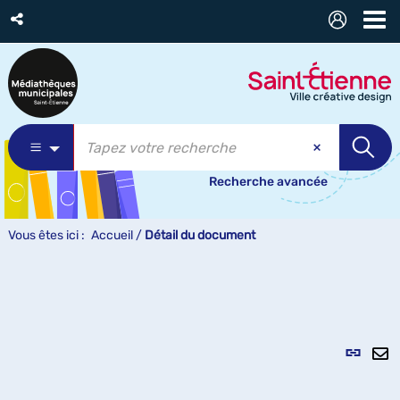
Recherche avancée
Vous êtes ici :
Accueil
/
Détail du document
Lien
per
En
(Nou
pa
fenê