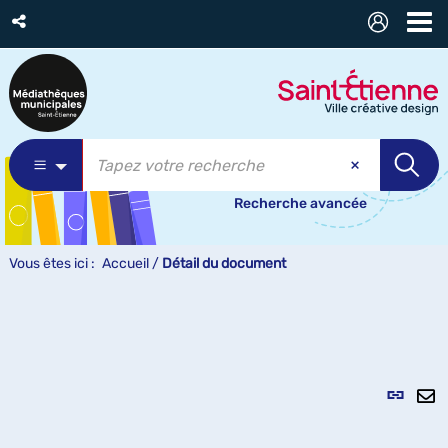
Recherche avancée
Vous êtes ici :
Accueil
/
Détail du document
Lien
per
En
(Nou
pa
fenê