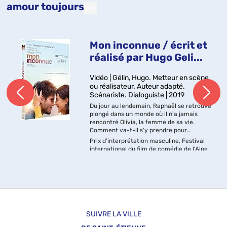
amour toujours
Mon inconnue / écrit et
réalisé par Hugo Geli...
Vidéo | Gélin, Hugo. Metteur en scène
ou réalisateur. Auteur adapté.
Scénariste. Dialoguiste | 2019
Du jour au lendemain, Raphaël se retrouve
plongé dans un monde où il n'a jamais
rencontré Olivia, la femme de sa vie.
Comment va-t-il s'y prendre pour
reconquérir sa femme, devenue une
Prix d'interprétation masculine, Festival
parfaite inconnue ?Langues : français,
international du film de comédie de l'Alpe
frança...
d'Huez 2019
SUIVRE LA VILLE