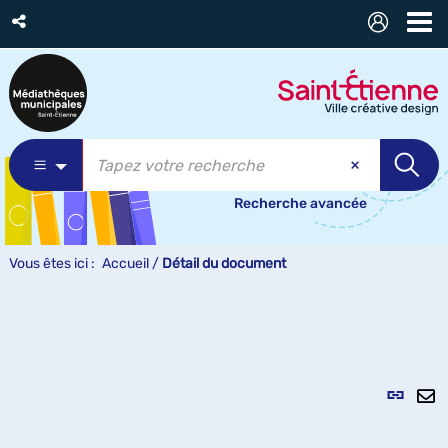
Recherche avancée
Vous êtes ici :
Accueil
/
Détail du document
Lien
per
En
(Nou
pa
fenê