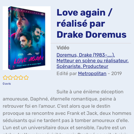
ma
Love again /
réalisé par
Drake Doremus
Vidéo
Doremus, Drake (1983-....).
Metteur en scène ou réalisateur.
Scénariste. Producteur
Edité par
Metropolitan
- 2019
/5
0
avis
Suite à une énième déception
amoureuse, Daphné, éternelle romantique, peine à
retrouver foi en l'amour. C'est alors que le destin
provoque sa rencontre avec Frank et Jack, deux hommes
séduisants qui ne tardent pas à tomber amoureux d'elle.
L'un est un universitaire doux et sensible, l'autre est un