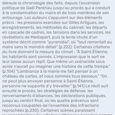
déroule la chronologie des faits, depuis l’ascension
politique de Gaël Perdriau jusqu’au procès qui a conduit
à la condamnation du maire et de trois membres de son
entourage. Les auteurs s’appuient sur des éléments
précis : les pressions exercées sur Gilles Artigues, les
enregistrements, les méthodes du cabinet, les départs
en cascade de cadres, les tensions dans les services, les
révélations de Mediapart, puis la lente chute d’un
système décrit comme “pyramidal”, où “tout remontait au
maire sans le moindre détail” (p.222). Certaines citations
du livre donnent la mesure du climat : “À Saint‑Étienne,
les habitants sont sonnés. L’impression que le sort ne
leur laisse aucun répit. Que même un scénariste sous
acide n’aurait pu imaginer une histoire de cette trempe.”
(p.104) “L’ambiance à la mairie me fait penser à un
château de cartes, et nous sommes tous dessous.” “On
ne peut plus envoyer personne à Saint‑Étienne,
personne ne supporte d’y travailler.” (p.141) Le récit suit
ensuite le procès, les stratégies de défense, les
renversements d’alliances, les déclarations publiques,
jusqu’au verdict final, où les quatre prévenus sont
reconnus coupables de l’ensemble des infractions
reprochées (p.230). Certaines scènes paraissent