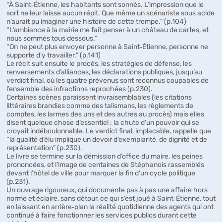
“À Saint‑Étienne, les habitants sont sonnés. L’impression que le
sort ne leur laisse aucun répit. Que même un scénariste sous acide
n’aurait pu imaginer une histoire de cette trempe.” (p.104)
“L’ambiance à la mairie me fait penser à un château de cartes, et
nous sommes tous dessous.”
“On ne peut plus envoyer personne à Saint‑Étienne, personne ne
supporte d’y travailler.” (p.141)
Le récit suit ensuite le procès, les stratégies de défense, les
renversements d’alliances, les déclarations publiques, jusqu’au
verdict final, où les quatre prévenus sont reconnus coupables de
l’ensemble des infractions reprochées (p.230).
Certaines scènes paraissent invraisemblables (les citations
littéraires brandies comme des talismans, les règlements de
comptes, les larmes des uns et des autres au procès) mais elles
disent quelque chose d’essentiel : la chute d’un pouvoir qui se
croyait indéboulonnable. Le verdict final, implacable, rappelle que
“la qualité d’élu implique un devoir d’exemplarité, de dignité et de
représentation” (p.230).
Le livre se termine sur la démission d’office du maire, les peines
prononcées, et l’image de centaines de Stéphanois rassemblés
devant l’hôtel de ville pour marquer la fin d’un cycle politique
(p.231).
Un ouvrage rigoureux, qui documente pas à pas une affaire hors
norme et éclaire, sans détour, ce qui s’est joué à Saint‑Étienne, tout
en laissant en arrière‑plan la réalité quotidienne des agents qui ont
continué à faire fonctionner les services publics durant cette