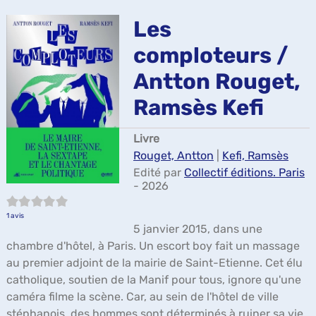
ma
Les
comploteurs /
Antton Rouget,
Ramsès Kefi
Livre
Rouget, Antton
|
Kefi, Ramsès
Edité par
Collectif éditions. Paris
- 2026
5/5
1
avis
5 janvier 2015, dans une
chambre d'hôtel, à Paris. Un escort boy fait un massage
au premier adjoint de la mairie de Saint-Etienne. Cet élu
catholique, soutien de la Manif pour tous, ignore qu'une
caméra filme la scène. Car, au sein de l'hôtel de ville
stéphanois, des hommes sont déterminés à ruiner sa vie.