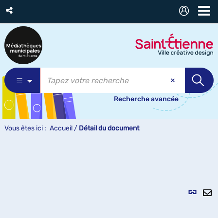
Recherche avancée
Vous êtes ici :
Accueil
/
Détail du document
Lien
per
En
(Nou
pa
fenê