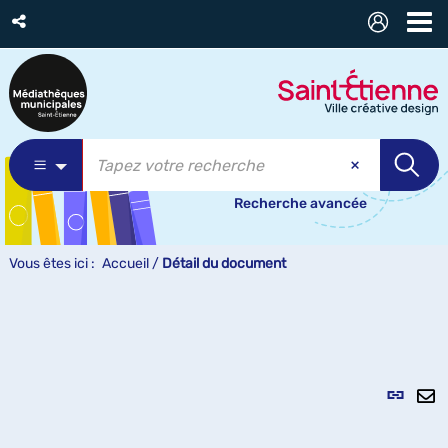
Recherche avancée
Vous êtes ici :
Accueil
/
Détail du document
Lien
per
En
(Nou
pa
fenê