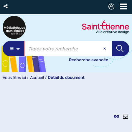
Recherche avancée
Vous êtes ici :
Accueil
/
Détail du document
Lien
per
En
(Nou
pa
fenê