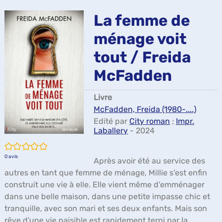
ma
La femme de
ménage voit
tout / Freida
McFadden
Livre
McFadden, Freida (1980-....)
Edité par
City roman
;
Impr.
Laballery
- 2024
/5
0
avis
Après avoir été au service des
autres en tant que femme de ménage, Millie s'est enfin
construit une vie à elle. Elle vient même d'emménager
dans une belle maison, dans une petite impasse chic et
tranquille, avec son mari et ses deux enfants. Mais son
rêve d'une vie paisible est rapidement terni par la