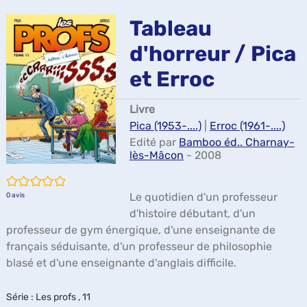
ma
Tableau
d'horreur / Pica
et Erroc
Livre
Pica (1953-....)
|
Erroc (1961-....)
Edité par
Bamboo éd.. Charnay-
lès-Mâcon
- 2008
/5
Le quotidien d'un professeur
0
avis
d'histoire débutant, d'un
professeur de gym énergique, d'une enseignante de
français séduisante, d'un professeur de philosophie
blasé et d'une enseignante d'anglais difficile.
Série
: Les profs , 11