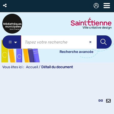
Recherche avancée
Vous êtes ici :
Accueil
/
Détail du document
Lien
per
En
(Nou
pa
fenê