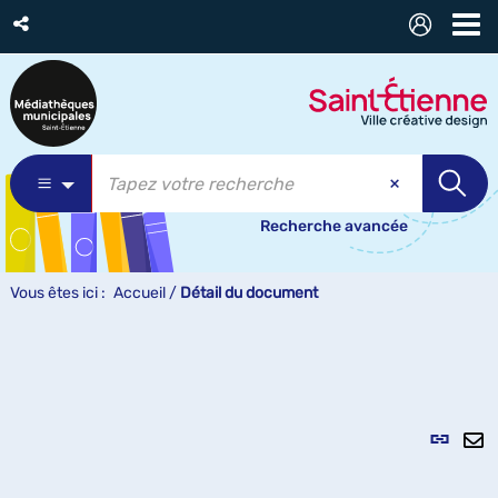
Recherche avancée
Vous êtes ici :
Accueil
/
Détail du document
Lien
per
En
(Nou
pa
fenê