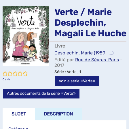
ma
Verte / Marie
Desplechin,
Magali Le Huche
Livre
Desplechin, Marie (1959-....)
Edité par
Rue de Sèvres. Paris
-
2017
Série
: Verte , 1
/5
0
avis
Voir la série «Verte»
Autres documents de la série «Verte»
SUJET
DESCRIPTION