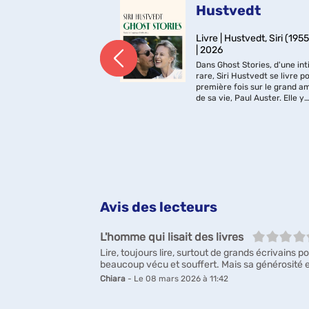
ell
Hustvedt
Farrell, Maggie
Livre | Hustvedt, Siri (1955-
) | 2021
| 2026
té 1596, dans la
Dans Ghost Stories, d'une int
nglaise, une petite
rare, Siri Hustvedt se livre po
e gravement malade.
première fois sur le grand a
jumeau, Hamnet, part
de sa vie, Paul Auster. Elle y
e l'aide car aucun de
célèbre leur longue et magni
ts n'est à la maison...
vie à deux, et nous plonge d
r mère, n'est pourtant
les recoins les plus secrets...
.
Avis des lecteurs
5/5
L'homme qui lisait des livres
Lire, toujours lire, surtout de grands écrivains 
beaucoup vécu et souffert. Mais sa générosité e
Chiara
- Le 08 mars 2026 à 11:42