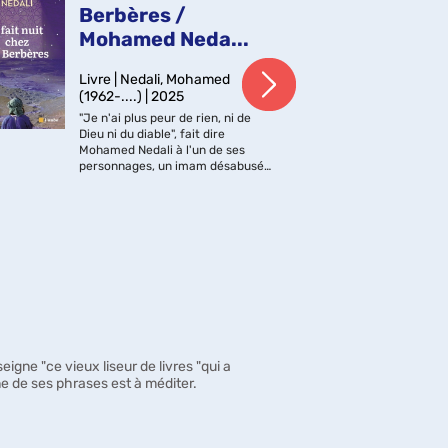
Berbères /
Re
Mohamed Neda...
C
Livre | Nedali, Mohamed
Liv
(1962-....) | 2025
(198
"Je n'ai plus peur de rien, ni de
Dans
Dieu ni du diable", fait dire
coe
Mohamed Nedali à l'un de ses
son 
personnages, un imam désabusé,
d'éc
revenu des illusions de sa religion.
hom
Cette imprécation
reco
blasphématoire sonne comme
avec
une mise en garde contre...
d'un
igne "ce vieux liseur de livres "qui a
e de ses phrases est à méditer.