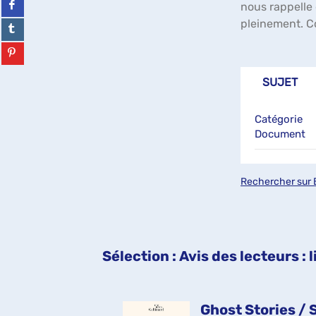
nous rappelle 
(Nouvelle
sur
pleinement. Co
fenêtre)
facebook
Partager
(Nouvelle
sur
fenêtre)
tumblr
Partager
(Nouvelle
sur
fenêtre)
pinterest
SUJET
(Nouvelle
fenêtre)
Catégorie
Document
Rechercher sur 
Sélection
: Avis des lecteurs :
t / Maggie
Ghost Stories / S