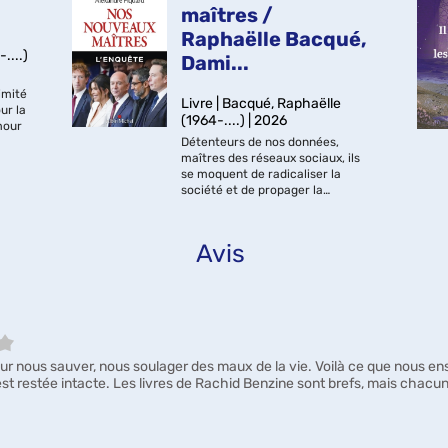
maîtres /
Raphaëlle Bacqué,
....)
Dami...
imité
Livre | Bacqué, Raphaëlle
ur la
(1964-....) | 2026
mour
Détenteurs de nos données,
fique
maîtres des réseaux sociaux, ils
ans
se moquent de radicaliser la
société et de propager la
désinformation pourvu que leurs
algorithmes captent notre
attention. Seigneurs de la Tech, ils
Avis
possèdent une partie...
pour nous sauver, nous soulager des maux de la vie. Voilà ce que nous ense
st restée intacte. Les livres de Rachid Benzine sont brefs, mais chacun