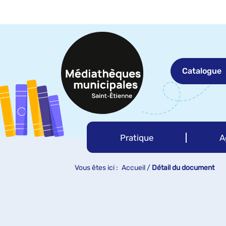
Aller
Aller
Aller
au
au
à
menu
contenu
la
recherche
Catalogue
Pratique
A
Vous êtes ici :
Accueil
/
Détail du document