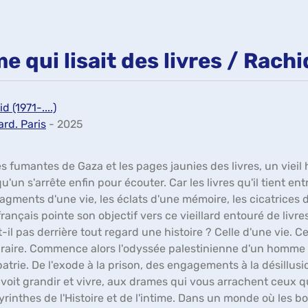
 qui lisait des livres / Rach
 (1971-....)
ard. Paris
- 2025
es fumantes de Gaza et les pages jaunies des livres, un vieil
u'un s'arrête enfin pour écouter. Car les livres qu'il tient e
 fragments d'une vie, les éclats d'une mémoire, les cicatrice
nçais pointe son objectif vers ce vieillard entouré de livres, 
-t-il pas derrière tout regard une histoire ? Celle d'une vie. Ce
braire. Commence alors l'odyssée palestinienne d'un homme 
patrie. De l'exode à la prison, des engagements à la désillus
voit grandir et vivre, aux drames qui vous arrachent ceux q
byrinthes de l'Histoire et de l'intime. Dans un monde où les bo