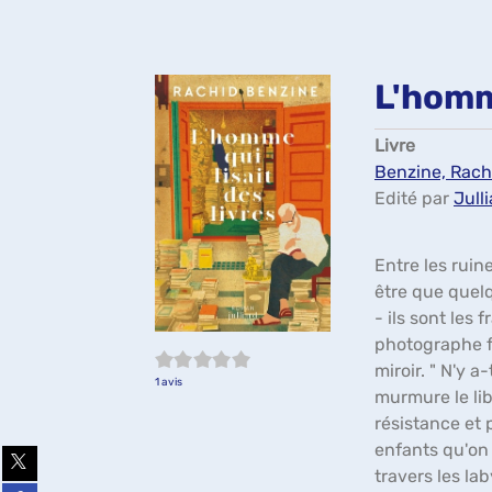
L'homme
Livre
Benzine, Rachid
Edité par
Julli
Entre les ruin
être que quelq
- ils sont les
photographe fra
5/5
miroir. " N'y a
1
avis
murmure le li
résistance et 
enfants qu'on 
Partager
sur
travers les la
twitter
Partager